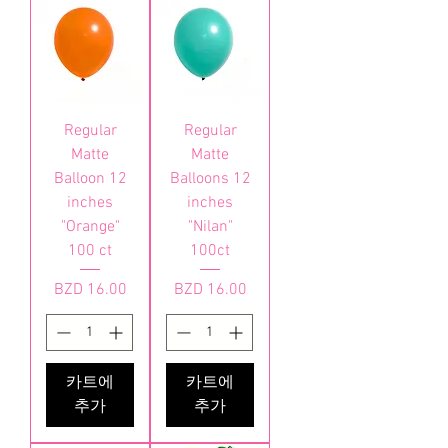
Regular
Regular
Matte
Matte
Balloon 12
Balloons 12
inches
inches
"Orange"
"Nilan"
100 ct
100ct
가격
가격
BZD 16.00
BZD 16.00
카트에
카트에
추가
추가