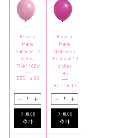
Regular
Regular
Matte
Matte
Balloons 12
Balloon in
inches
"Fuchsia" 12
"Pink" 100ct
inches
100ct
가격
BZD 16.00
가격
BZD 16.00
카트에
카트에
추가
추가