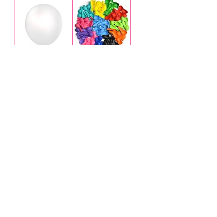
Regular
Regular
Matte
Matte
Balloons 12
Balloons
inches
"Multicolor"
"White"
Pack 100ct
100ct
가격
BZD 16.00
가격
BZD 16.00
카트에
카트에
추가
추가