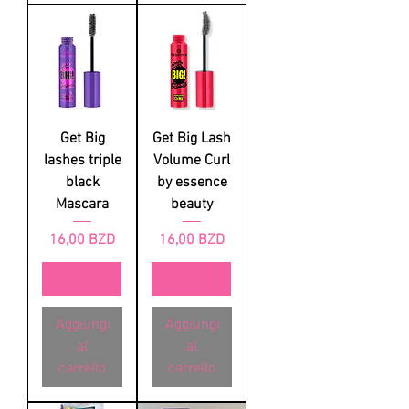
Get Big
Get Big Lash
lashes triple
Volume Curl
black
by essence
Mascara
beauty
Prezzo
Prezzo
16,00 BZD
16,00 BZD
Aggiungi
Aggiungi
al
al
carrello
carrello