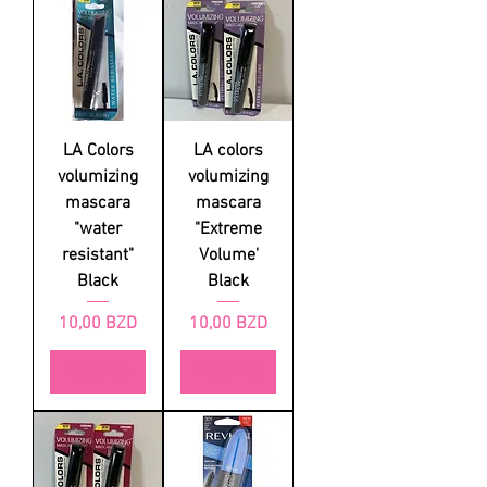
LA Colors
LA colors
volumizing
volumizing
mascara
mascara
"water
"Extreme
resistant"
Volume'
Black
Black
Prezzo
Prezzo
10,00 BZD
10,00 BZD
Esaurito
Esaurito