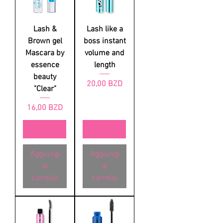
Lash &
Lash like a
Brown gel
boss instant
Mascara by
volume and
essence
length
beauty
Prezzo
20,00 BZD
"Clear"
Prezzo
16,00 BZD
Aggiungi
Aggiungi
al
al
carrello
carrello