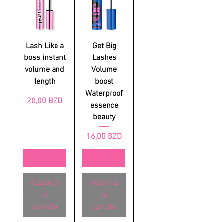
Lash Like a
Get Big
boss instant
Lashes
volume and
Volume
length
boost
Waterproof
Prezzo
20,00 BZD
essence
beauty
Prezzo
16,00 BZD
Aggiungi
Aggiungi
al
al
carrello
carrello