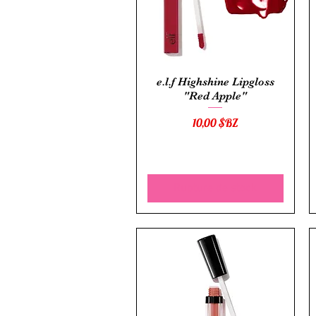
Aperçu rapide
e.l.f Highshine Lipgloss
"Red Apple"
Prix
10,00 $BZ
Rupture de stock