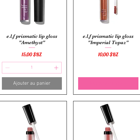
Aperçu rapide
Aperçu rapide
e.l.f prismatic lip gloss
e.l.f prismatic lip gloss
"Amethyst"
"Imperial Topaz"
Prix
Prix
15,00 $BZ
10,00 $BZ
Ajouter au panier
Rupture de stock