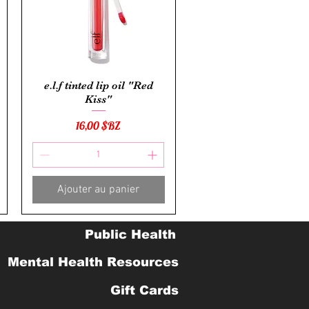
Aperçu rapide
e.l.f tinted lip oil "Red
Kiss"
Prix
16,00 $BZ
Ajouter au panier
Public Health
Mental Health Resources
Gift Cards