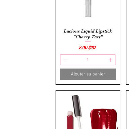
Aperçu rapide
Lucious Liquid Lipstick
"Cherry Tart"
Prix
8,00 $BZ
Ajouter au panier