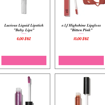
Aperçu rapide
Aperçu rapide
Lucious Liquid Lipstick
e.l.f Highshine Lipgloss
"Baby Lips"
"Bitten Pink"
Prix
Prix
6,00 $BZ
15,00 $BZ
Rupture de stock
Rupture de stock