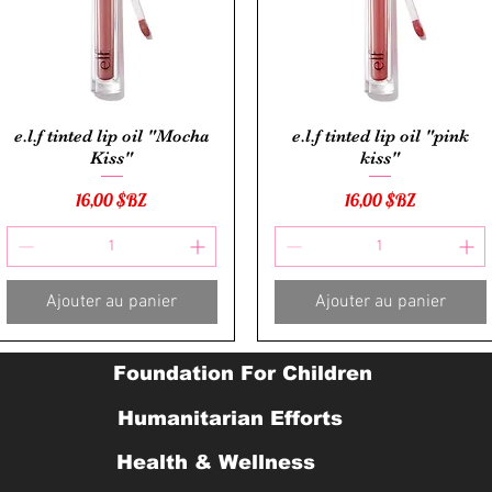
Aperçu rapide
Aperçu rapide
e.l.f tinted lip oil "Mocha
e.l.f tinted lip oil "pink
Kiss"
kiss"
Prix
Prix
16,00 $BZ
16,00 $BZ
Ajouter au panier
Ajouter au panier
Foundation For Children
Humanitarian Efforts
Health & Wellness