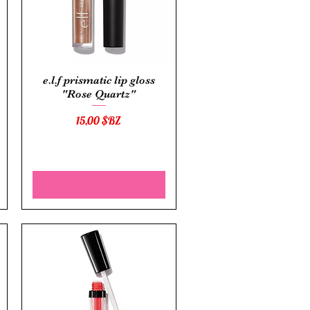
Aperçu rapide
e.l.f prismatic lip gloss
"Rose Quartz"
Prix
15,00 $BZ
Rupture de stock