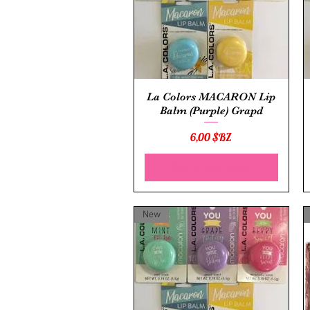
Aperçu rapide
La Colors MACARON Lip
Balm (Purple) Grapd
Prix
6,00 $BZ
Rupture de stock
New