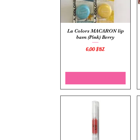
Aperçu rapide
La Colors MACARON lip
bam (Pink) Berry
Prix
6,00 $BZ
Rupture de stock