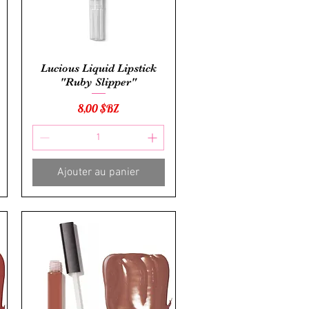
Aperçu rapide
Lucious Liquid Lipstick
"Ruby Slipper"
Prix
8,00 $BZ
Ajouter au panier