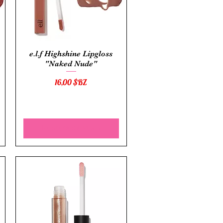
Aperçu rapide
e.l.f Highshine Lipgloss
"Naked Nude"
Prix
16,00 $BZ
Rupture de stock