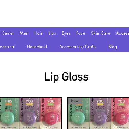
y Center
Men
Hair
Lips
Eyes
Face
Skin Care
Access
easonal
Household
Accessories/Crafts
Blog
Lip Gloss
New