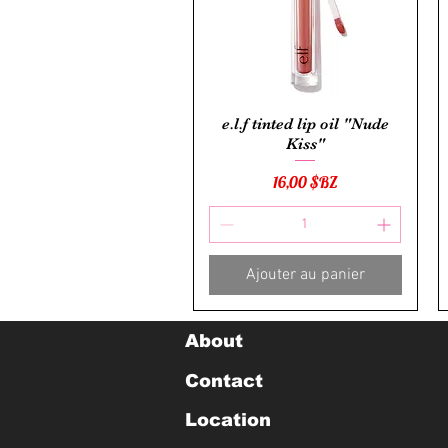
Aperçu rapide
e.l.f tinted lip oil "Nude
Kiss"
Prix
16,00 $BZ
Ajouter au panier
About
Contact
Location