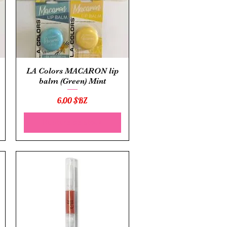
Aperçu rapide
LA Colors MACARON lip
balm (Green) Mint
Prix
6,00 $BZ
Rupture de stock