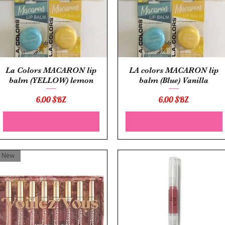
Aperçu rapide
Aperçu rapide
La Colors MACARON lip
LA colors MACARON lip
balm (YELLOW) lemon
balm (Blue) Vanilla
Prix
Prix
6,00 $BZ
6,00 $BZ
Rupture de stock
Rupture de stock
New