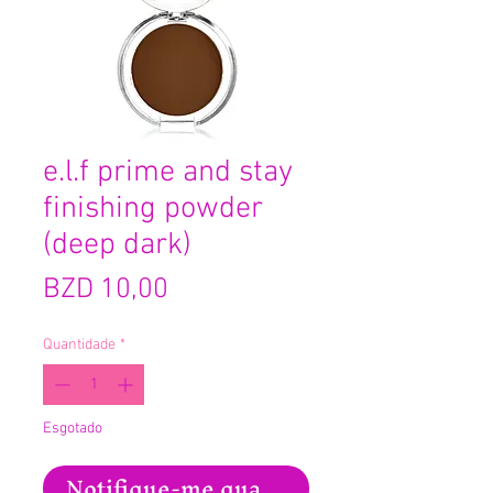
e.l.f prime and stay
finishing powder
(deep dark)
Preço
BZD 10,00
Quantidade
*
Esgotado
Notifique-me quando estiver disponíve